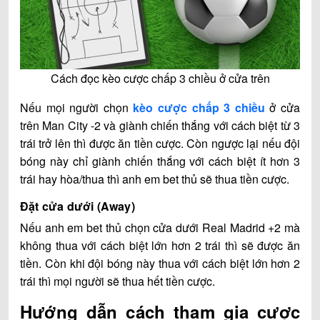
Cách đọc kèo cược chấp 3 chiều ở cửa trên
Nếu mọi người chọn
kèo cược chấp 3 chiều
ở cửa
trên Man City -2 và giành chiến thắng với cách biệt từ 3
trái trở lên thì được ăn tiền cược. Còn ngược lại nếu đội
bóng này chỉ giành chiến thắng với cách biệt ít hơn 3
trái hay hòa/thua thì anh em bet thủ sẽ thua tiền cược.
Đặt cửa dưới (Away)
Nếu anh em bet thủ chọn cửa dưới Real Madrid +2 mà
không thua với cách biệt lớn hơn 2 trái thì sẽ được ăn
tiền. Còn khi đội bóng này thua với cách biệt lớn hơn 2
trái thì mọi người sẽ thua hết tiền cược.
Hướng dẫn cách tham gia cược