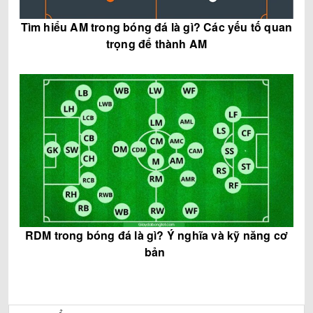
Tìm hiểu AM trong bóng đá là gì? Các yếu tố quan
trọng để thành AM
RDM trong bóng đá là gì? Ý nghĩa và kỹ năng cơ
bản