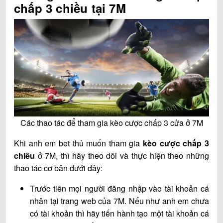
chấp 3 chiều tại 7M
Các thao tác để tham gia kèo cược chấp 3 cửa ở 7M
Khi anh em bet thủ muốn tham gia
kèo cược chấp 3
chiều
ở 7M, thì hãy theo dõi và thực hiện theo những
thao tác cơ bản dưới đây:
Trước tiên mọi người đăng nhập vào tài khoản cá
nhân tại trang web của 7M. Nếu như anh em chưa
có tài khoản thì hãy tiến hành tạo một tài khoản cá