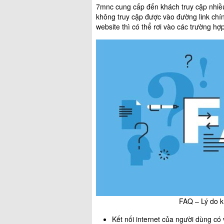
7mnc cung cấp đến khách truy cập nhiều
không truy cập được vào đường link chí
website thì có thể rơi vào các trường hợ
FAQ – Lý do k
Kết nối internet của người dùng có