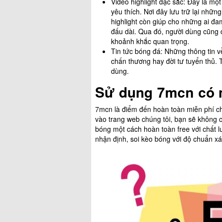
Video highlight đặc sắc: Đây là mộ
yêu thích. Nơi đây lưu trữ lại nhữ
highlight còn giúp cho những ai đ
đấu dài. Qua đó, người dùng cũng
khoảnh khắc quan trọng.
Tin tức bóng đá: Những thông tin về
chấn thương hay đời tư tuyển thủ.
dùng.
Sử dụng 7mcn có 
7mcn là điểm đến hoàn toàn miễn phí c
vào trang web chúng tôi, bạn sẽ không c
bóng một cách hoàn toàn free với chất l
nhận định, soi kèo bóng với độ chuẩn x