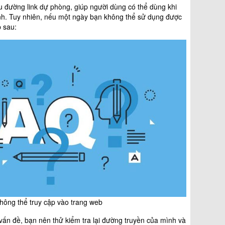
 đường link dự phòng, giúp người dùng có thể dùng khi
nh. Tuy nhiên, nếu một ngày bạn không thể sử dụng được
p sau:
hông thể truy cập vào trang web
 vấn đề, bạn nên thử kiểm tra lại đường truyền của mình và