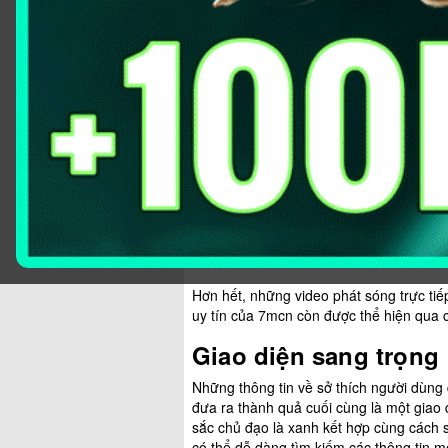
FAQ – Tổng
Hơn hết, những video phát sóng trực ti
uy tín của 7mcn còn được thể hiện qua 
Giao diện sang trọng
Những thông tin về sở thích người dùng 
đưa ra thành quả cuối cùng là một giao
sắc chủ đạo là xanh kết hợp cùng cách 
có thể dễ dàng tìm kiếm các thông tin 