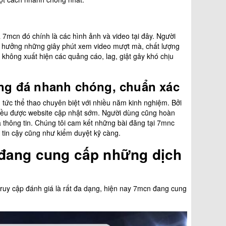
a 7mcn đó chính là các hình ảnh và video tại đây. Người
n hưởng những giây phút xem video mượt mà, chất lượng
sẽ không xuất hiện các quảng cáo, lag, giật gây khó chịu
óng đá nhanh chóng, chuẩn xác
n tức thể thao chuyên biệt với nhiều năm kinh nghiệm. Bởi
t đều được website cập nhật sớm. Người dùng cũng hoàn
a thông tin. Chúng tôi cam kết những bài đăng tại 7mnc
tin cậy cũng như kiểm duyệt kỹ càng.
 đang cung cấp những dịch
truy cập đánh giá là rất đa dạng, hiện nay 7mcn đang cung